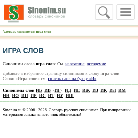
/
словарь синонимов
/ игра слов
ИГРА СЛОВ
Синонимы слова
игра слов
: См.
изречение
,
остроумие
Добавьте в избранное страницу синонимов к слову
игра слов
Слово «
Игра слов
» см.
список слов на букву «И»
Синонимы слов
ИБ
ИВ
-
ИГ
-
ИД
ИЕ
ИЖ
ИЗ
ИК
ИЛ
ИМ
ИН
ИО
ИП
ИР
ИС
ИТ
ИУ
ИЩ
Sinonim.su © 2008 - 2026. Словарь русских синонимов. При копировании
материалов ссылка на источник обязательна!