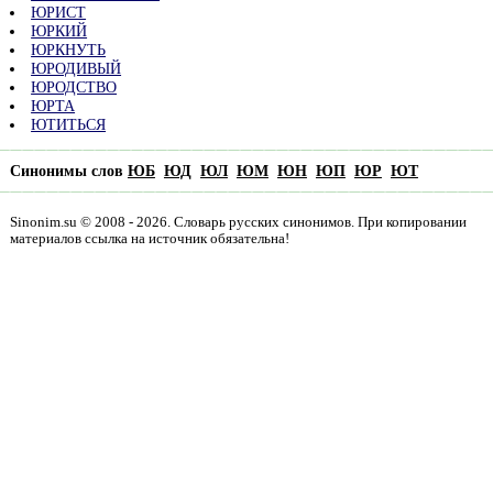
ЮРИСТ
ЮРКИЙ
ЮРКНУТЬ
ЮРОДИВЫЙ
ЮРОДСТВО
ЮРТА
ЮТИТЬСЯ
Синонимы слов
ЮБ
ЮД
ЮЛ
ЮМ
ЮН
ЮП
ЮР
ЮТ
Sinonim.su © 2008 - 2026. Словарь русских синонимов. При копировании
материалов ссылка на источник обязательна!