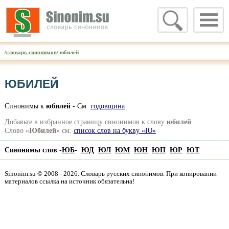
/
словарь синонимов
/ юбилей
ЮБИЛЕЙ
Синонимы к
юбилей
- См.
годовщина
Добавьте в избранное страницу синонимов к слову
юбилей
Слово «
Юбилей
» см.
список слов на букву «Ю»
Синонимы слов -
ЮБ
-
ЮД
ЮЛ
ЮМ
ЮН
ЮП
ЮР
ЮТ
Sinonim.su © 2008 - 2026. Словарь русских синонимов. При копировании
материалов ссылка на источник обязательна!