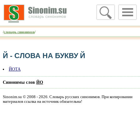
/
словарь синонимов
/
Й - CЛОВА НА БУКВУ Й
ЙОТА
Синонимы слов
ЙО
Sinonim.su © 2008 - 2026. Словарь русских синонимов. При копировании
материалов ссылка на источник обязательна!