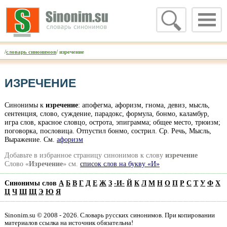
/
словарь синонимов
/ изречение
ИЗРЕЧЕНИЕ
Синонимы к
изречение
: апофегма, афоризм, гнома, девиз, мысль,
сентенция, слово, суждение, парадокс, формула, бонмо, каламбур,
игра слов, красное словцо, острота, эпиграмма; общее место, трюизм;
поговорка, пословица. Отпустил бонмо, сострил. Ср. Речь, Мысль,
Выражение. Cм.
афоризм
Добавьте в избранное страницу синонимов к слову
изречение
Слово «
Изречение
» см.
список слов на букву «И»
Синонимы слов
А
Б
В
Г
Д
Е
Ж
З
-
И
-
Й
К
Л
М
Н
О
П
Р
С
Т
У
Ф
Х
Ц
Ч
Ш
Щ
Э
Ю
Я
Sinonim.su © 2008 - 2026. Словарь русских синонимов. При копировании
материалов ссылка на источник обязательна!