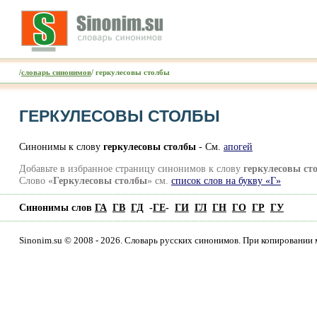
/
словарь синонимов
/ геркулесовы столбы
ГЕРКУЛЕСОВЫ СТОЛБЫ
Синонимы к слову
геркулесовы столбы
- Cм.
апогей
Добавьте в избранное страницу синонимов к слову
геркулесовы ст
Слово «
Геркулесовы столбы
» см.
список слов на букву «Г»
Синонимы слов
ГА
ГВ
ГД
-
ГЕ
-
ГИ
ГЛ
ГН
ГО
ГР
ГУ
Sinonim.su © 2008 - 2026. Словарь русских синонимов. При копировании 