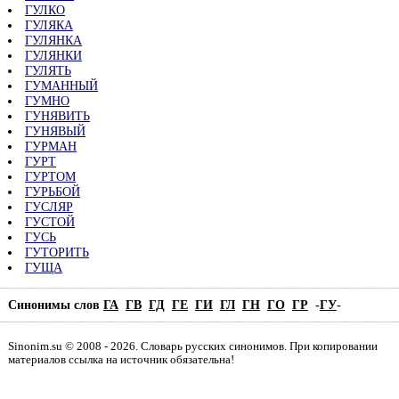
ГУЛКО
ГУЛЯКА
ГУЛЯНКА
ГУЛЯНКИ
ГУЛЯТЬ
ГУМАННЫЙ
ГУМНО
ГУНЯВИТЬ
ГУНЯВЫЙ
ГУРМАН
ГУРТ
ГУРТОМ
ГУРЬБОЙ
ГУСЛЯР
ГУСТОЙ
ГУСЬ
ГУТОРИТЬ
ГУЩА
Синонимы слов
ГА
ГВ
ГД
ГЕ
ГИ
ГЛ
ГН
ГО
ГР
-
ГУ
-
Sinonim.su © 2008 - 2026. Словарь русских синонимов. При копировании
материалов ссылка на источник обязательна!