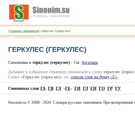
/
словарь синонимов
/ геркулес (геркулес)
ГЕРКУЛЕС (ГЕРКУЛЕС)
Синонимы к
геркулес (геркулес)
- См.
богатырь
Добавьте в избранное страницу синонимов к слову
геркулес (герку
Слово «
Геркулес (геркулес)
» см.
список слов на букву «Г»
Синонимы слов
ГА
ГВ
ГД
-
ГЕ
-
ГИ
ГЛ
ГН
ГО
ГР
ГУ
Sinonim.su © 2008 - 2026. Словарь русских синонимов. При копировании 