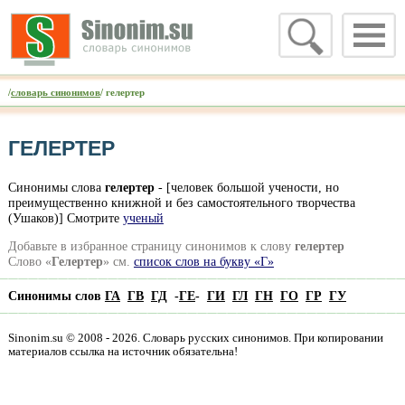
/
словарь синонимов
/ гелертер
ГЕЛЕРТЕР
Синонимы слова
гелертер
- [человек большой учености, но
преимущественно книжной и без самостоятельного творчества
(Ушаков)] Смотрите
ученый
Добавьте в избранное страницу синонимов к слову
гелертер
Слово «
Гелертер
» см.
список слов на букву «Г»
Синонимы слов
ГА
ГВ
ГД
-
ГЕ
-
ГИ
ГЛ
ГН
ГО
ГР
ГУ
Sinonim.su © 2008 - 2026. Словарь русских синонимов. При копировании
материалов ссылка на источник обязательна!