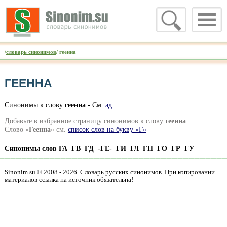
/
словарь синонимов
/ геенна
ГЕЕННА
Синонимы к слову
геенна
- См.
ад
Добавьте в избранное страницу синонимов к слову
геенна
Слово «
Геенна
» см.
список слов на букву «Г»
Синонимы слов
ГА
ГВ
ГД
-
ГЕ
-
ГИ
ГЛ
ГН
ГО
ГР
ГУ
Sinonim.su © 2008 - 2026. Словарь русских синонимов. При копировании
материалов ссылка на источник обязательна!