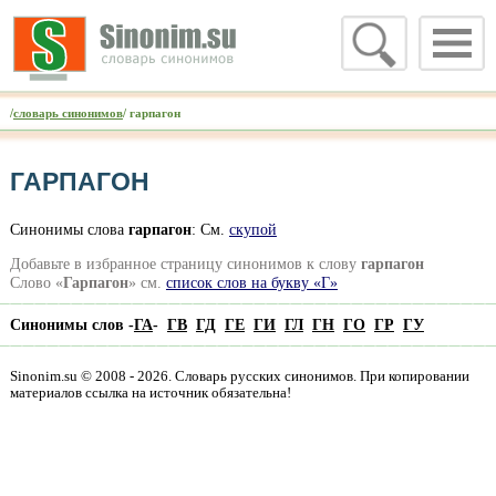
/
словарь синонимов
/ гарпагон
ГАРПАГОН
Синонимы слова
гарпагон
: См.
скупой
Добавьте в избранное страницу синонимов к слову
гарпагон
Слово «
Гарпагон
» см.
список слов на букву «Г»
Синонимы слов -
ГА
-
ГВ
ГД
ГЕ
ГИ
ГЛ
ГН
ГО
ГР
ГУ
Sinonim.su © 2008 - 2026. Словарь русских синонимов. При копировании
материалов ссылка на источник обязательна!