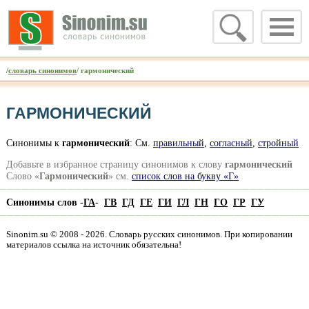
/
словарь синонимов
/ гармонический
ГАРМОНИЧЕСКИЙ
Синонимы к
гармонический
: См.
правильный
,
согласный
,
стройный
Добавьте в избранное страницу синонимов к слову
гармонический
Слово «
Гармонический
» см.
список слов на букву «Г»
Синонимы слов -
ГА
-
ГВ
ГД
ГЕ
ГИ
ГЛ
ГН
ГО
ГР
ГУ
Sinonim.su © 2008 - 2026. Словарь русских синонимов. При копировании
материалов ссылка на источник обязательна!