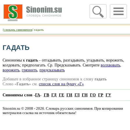
/
словарь синонимов
/ гадать
ГАДАТЬ
Синонимы к
гадать
- отгадывать, разгадывать, угадывать, ворожить,
колдовать; предполагать. Ср. Предсказывать. Смотрите
волхвовать
,
ворожить
,
грязнить
,
предсказывать
Добавьте в избранное страницу синонимов к слову
гадать
Слово «
Гадать
» см.
список слов на букву «Г»
Синонимы слов -
ГА
-
ГВ
ГД
ГЕ
ГИ
ГЛ
ГН
ГО
ГР
ГУ
Sinonim.su © 2008 - 2026. Словарь русских синонимов. При копировании
материалов ссылка на источник обязательна!