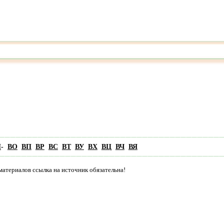
Н
-
ВО
ВП
ВР
ВС
ВТ
ВУ
ВХ
ВЦ
ВЧ
ВЯ
материалов ссылка на источник обязательна!