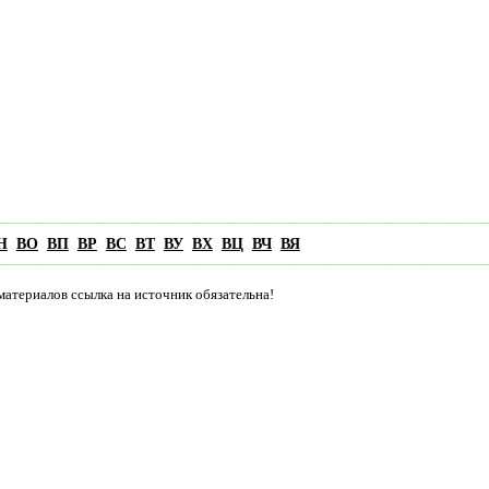
Н
ВО
ВП
ВР
ВС
ВТ
ВУ
ВХ
ВЦ
ВЧ
ВЯ
материалов ссылка на источник обязательна!