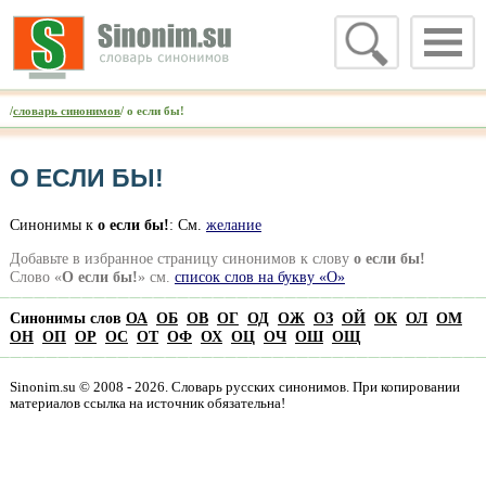
/
словарь синонимов
/ о если бы!
О ЕСЛИ БЫ!
Синонимы к
о если бы!
: См.
желание
Добавьте в избранное страницу синонимов к слову
о если бы!
Слово «
О если бы!
» см.
список слов на букву «О»
Синонимы слов
ОА
ОБ
ОВ
ОГ
ОД
ОЖ
ОЗ
ОЙ
ОК
ОЛ
ОМ
ОН
ОП
ОР
ОС
ОТ
ОФ
ОХ
ОЦ
ОЧ
ОШ
ОЩ
Sinonim.su © 2008 - 2026. Словарь русских синонимов. При копировании
материалов ссылка на источник обязательна!