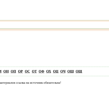
М
ОН
ОП
ОР
ОС
ОТ
ОФ
ОХ
ОЦ
ОЧ
ОШ
ОЩ
материалов ссылка на источник обязательна!