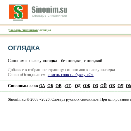
/
словарь синонимов
/ оглядка
ОГЛЯДКА
Синонимы к слову
оглядка
- без оглядки, с оглядкой
Добавьте в избранное страницу синонимов к слову
оглядка
Слово «
Оглядка
» см.
список слов на букву «О»
Синонимы слов
ОА
ОБ
ОВ
-
ОГ
-
ОД
ОЖ
ОЗ
ОЙ
ОК
ОЛ
О
Sinonim.su © 2008 - 2026. Словарь русских синонимов. При копировании 