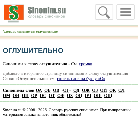
/
словарь синонимов
/ оглушительно
ОГЛУШИТЕЛЬНО
Синонимы к слову
оглушительно
- Cм.
громко
Добавьте в избранное страницу синонимов к слову
оглушительно
Слово «
Оглушительно
» см.
список слов на букву «О»
Синонимы слов
ОА
ОБ
ОВ
-
ОГ
-
ОД
ОЖ
ОЗ
ОЙ
ОК
ОЛ
ОМ
ОН
ОП
ОР
ОС
ОТ
ОФ
ОХ
ОЦ
ОЧ
ОШ
ОЩ
Sinonim.su © 2008 - 2026. Словарь русских синонимов. При копировании
материалов ссылка на источник обязательна!