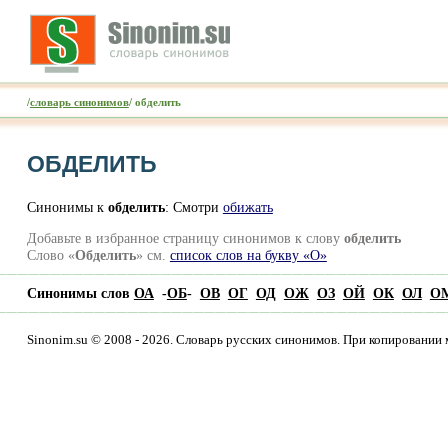
/
словарь синонимов
/ обделить
ОБДЕЛИТЬ
Синонимы к
обделить
: Смотри
обижать
Добавьте в избранное страницу синонимов к слову
обделить
Слово «
Обделить
» см.
список слов на букву «О»
Синонимы слов
ОА
-
ОБ
-
ОВ
ОГ
ОД
ОЖ
ОЗ
ОЙ
ОК
ОЛ
О
Sinonim.su © 2008 - 2026. Словарь русских синонимов. При копировании 