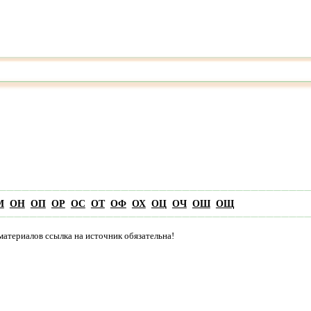
М
ОН
ОП
ОР
ОС
ОТ
ОФ
ОХ
ОЦ
ОЧ
ОШ
ОЩ
материалов ссылка на источник обязательна!