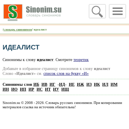
/
словарь синонимов
/ идеалист
ИДЕАЛИСТ
Синонимы к слову
идеалист
: Смотрите
теоретик
Добавьте в избранное страницу синонимов к слову
идеалист
Слово «
Идеалист
» см.
список слов на букву «И»
Синонимы слов
ИБ
ИВ
ИГ
-
ИД
-
ИЕ
ИЖ
ИЗ
ИК
ИЛ
ИМ
ИН
ИО
ИП
ИР
ИС
ИТ
ИУ
ИЩ
Sinonim.su © 2008 - 2026. Словарь русских синонимов. При копировании
материалов ссылка на источник обязательна!