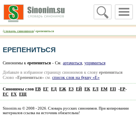
/
словарь синонимов
/ ерепениться
ЕРЕПЕНИТЬСЯ
Синонимы к
ерепениться
- См.
артачиться
,
упрямиться
Добавьте в избранное страницу синонимов к слову
ерепениться
Слово «
Ерепениться
» см.
список слов на букву «Е»
Синонимы слов
ЕВ
ЕГ
ЕД
ЕЖ
ЕЗ
ЕЙ
ЕК
ЕЛ
ЕМ
ЕП
-
ЕР
-
ЕС
ЕХ
ЕЩ
Sinonim.su © 2008 - 2026. Словарь русских синонимов. При копировании
материалов ссылка на источник обязательна!