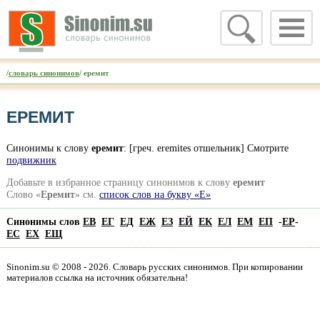
/
словарь синонимов
/ еремит
ЕРЕМИТ
Синонимы к слову
еремит
: [греч. eremites отшельник] Смотрите
подвижник
Добавьте в избранное страницу синонимов к слову
еремит
Слово «
Еремит
» см.
список слов на букву «Е»
Синонимы слов
ЕВ
ЕГ
ЕД
ЕЖ
ЕЗ
ЕЙ
ЕК
ЕЛ
ЕМ
ЕП
-
ЕР
-
ЕС
ЕХ
ЕЩ
Sinonim.su © 2008 - 2026. Словарь русских синонимов. При копировании
материалов ссылка на источник обязательна!