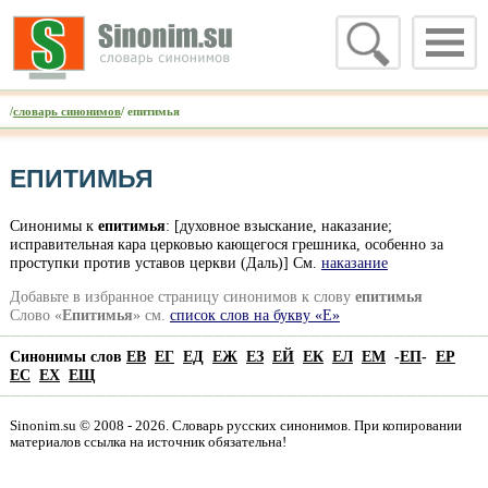
/
словарь синонимов
/ епитимья
ЕПИТИМЬЯ
Синонимы к
епитимья
: [духовное взыскание, наказание;
исправительная кара церковью кающегося грешника, особенно за
проступки против уставов церкви (Даль)] См.
наказание
Добавьте в избранное страницу синонимов к слову
епитимья
Слово «
Епитимья
» см.
список слов на букву «Е»
Синонимы слов
ЕВ
ЕГ
ЕД
ЕЖ
ЕЗ
ЕЙ
ЕК
ЕЛ
ЕМ
-
ЕП
-
ЕР
ЕС
ЕХ
ЕЩ
Sinonim.su © 2008 - 2026. Словарь русских синонимов. При копировании
материалов ссылка на источник обязательна!