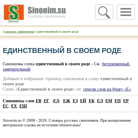
/
словарь синонимов
/ единственный в своем роде
ЕДИНСТВЕННЫЙ В СВОЕМ РОДЕ
Синонимы слова
единственный в своем роде
- См.
беспримерный
,
замечательный
Добавьте в избранное страницу синонимов к слову
единственный в
своем роде
Слово «
Единственный в своем роде
» см.
список слов на букву «Е»
Синонимы слов
ЕВ
ЕГ
-
ЕД
-
ЕЖ
ЕЗ
ЕЙ
ЕК
ЕЛ
ЕМ
ЕП
ЕР
ЕС
ЕХ
ЕЩ
Sinonim.su © 2008 - 2026. Словарь русских синонимов. При копировании
материалов ссылка на источник обязательна!