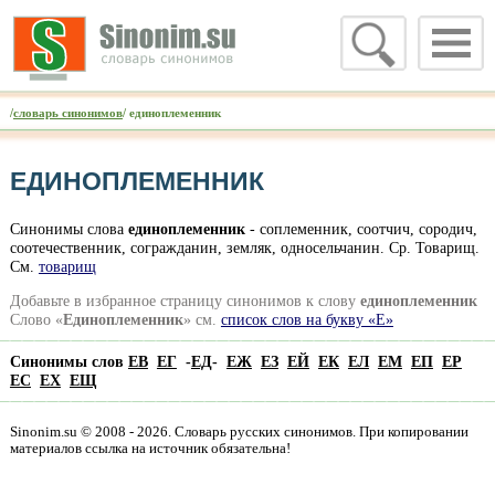
/
словарь синонимов
/ единоплеменник
ЕДИНОПЛЕМЕННИК
Синонимы слова
единоплеменник
- соплеменник, соотчич, сородич,
соотечественник, согражданин, земляк, односельчанин. Ср. Товарищ.
См.
товарищ
Добавьте в избранное страницу синонимов к слову
единоплеменник
Слово «
Единоплеменник
» см.
список слов на букву «Е»
Синонимы слов
ЕВ
ЕГ
-
ЕД
-
ЕЖ
ЕЗ
ЕЙ
ЕК
ЕЛ
ЕМ
ЕП
ЕР
ЕС
ЕХ
ЕЩ
Sinonim.su © 2008 - 2026. Словарь русских синонимов. При копировании
материалов ссылка на источник обязательна!