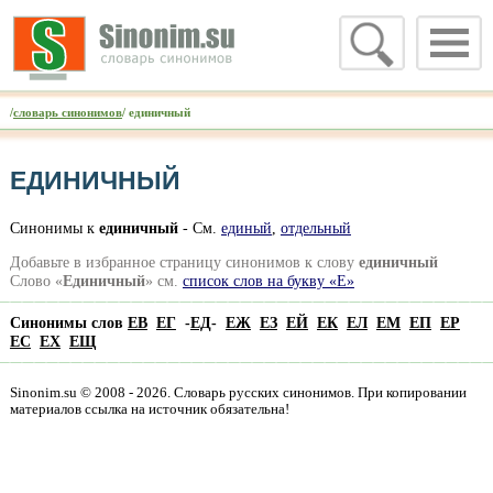
/
словарь синонимов
/ единичный
ЕДИНИЧНЫЙ
Синонимы к
единичный
- См.
единый
,
отдельный
Добавьте в избранное страницу синонимов к слову
единичный
Слово «
Единичный
» см.
список слов на букву «Е»
Синонимы слов
ЕВ
ЕГ
-
ЕД
-
ЕЖ
ЕЗ
ЕЙ
ЕК
ЕЛ
ЕМ
ЕП
ЕР
ЕС
ЕХ
ЕЩ
Sinonim.su © 2008 - 2026. Словарь русских синонимов. При копировании
материалов ссылка на источник обязательна!