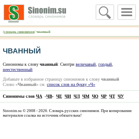
/
словарь синонимов
/ чванный
ЧВАННЫЙ
Синонимы к слову
чванный
: Смотри
величавый
,
гордый
,
неестественный
Добавьте в избранное страницу синонимов к слову
чванный
Слово «
Чванный
» см.
список слов на букву «Ч»
Синонимы слов
ЧА
-
ЧВ
-
ЧЕ
ЧИ
ЧЛ
ЧМ
ЧО
ЧР
ЧТ
ЧУ
Sinonim.su © 2008 - 2026. Словарь русских синонимов. При копировании
материалов ссылка на источник обязательна!