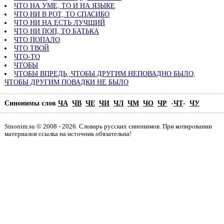
ЧТО НА УМЕ, ТО И НА ЯЗЫКЕ
ЧТО НИ В РОТ, ТО СПАСИБО
ЧТО НИ НА ЕСТЬ ЛУЧШИЙ
ЧТО НИ ПОП, ТО БАТЬКА
ЧТО ПОПАЛО
ЧТО ТВОЙ
ЧТО-ТО
ЧТОБЫ
ЧТОБЫ ВПРЕДЬ, ЧТОБЫ ДРУГИМ НЕПОВАДНО БЫЛО,
ЧТОБЫ ДРУГИМ ПОВАДКИ НЕ БЫЛО
Синонимы слов
ЧА
ЧВ
ЧЕ
ЧИ
ЧЛ
ЧМ
ЧО
ЧР
-
ЧТ
-
ЧУ
Sinonim.su © 2008 - 2026. Словарь русских синонимов. При копировании
материалов ссылка на источник обязательна!