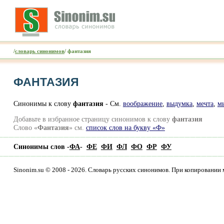
/
словарь синонимов
/ фантазия
ФАНТАЗИЯ
Синонимы к слову
фантазия
- Cм.
воображение
,
выдумка
,
мечта
,
м
Добавьте в избранное страницу синонимов к слову
фантазия
Слово «
Фантазия
» см.
список слов на букву «Ф»
Синонимы слов -
ФА
-
ФЕ
ФИ
ФЛ
ФО
ФР
ФУ
Sinonim.su © 2008 - 2026. Словарь русских синонимов. При копировании 