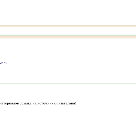
ысль
материалов ссылка на источник обязательна!