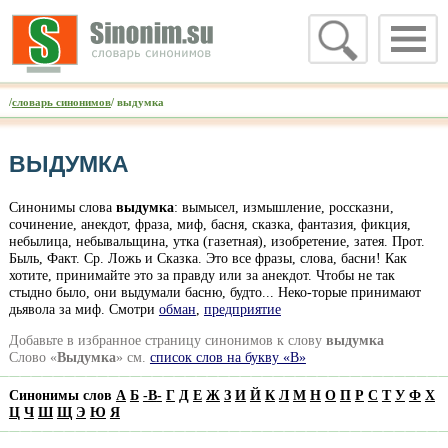
/
словарь синонимов
/ выдумка
ВЫДУМКА
Синонимы слова
выдумка
: вымысел, измышление, россказни,
сочинение, анекдот, фраза, миф, басня, сказка, фантазия, фикция,
небылица, небывальщина, утка (газетная), изобретение, затея. Прот.
Быль, Факт. Ср. Ложь и Сказка. Это все фразы, слова, басни! Как
хотите, принимайте это за правду или за анекдот. Чтобы не так
стыдно было, они выдумали басню, будто... Неко-торые принимают
дьявола за миф. Смотри
обман
,
предприятие
Добавьте в избранное страницу синонимов к слову
выдумка
Слово «
Выдумка
» см.
список слов на букву «В»
Синонимы слов
А
Б
-
В
-
Г
Д
Е
Ж
З
И
Й
К
Л
М
Н
О
П
Р
С
Т
У
Ф
Х
Ц
Ч
Ш
Щ
Э
Ю
Я