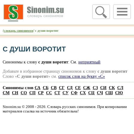
/
словарь синонимов
/ с души воротит
С ДУШИ ВОРОТИТ
Синонимы к слову
с души воротит
: См.
неприятный
Добавьте в избранное страницу синонимов к слову
с души воротит
Слово «
С души воротит
» см.
список слов на букву «С»
Синонимы слов
СА
СБ
СВ
СГ
СД
СЕ
СЖ
СЗ
СИ
СК
СЛ
СМ
СН
СО
СП
СР
СС
СТ
СУ
СФ
СХ
СЦ
СЧ
СШ
СЮ
Sinonim.su © 2008 - 2026. Словарь русских синонимов. При копировании
материалов ссылка на источник обязательна!