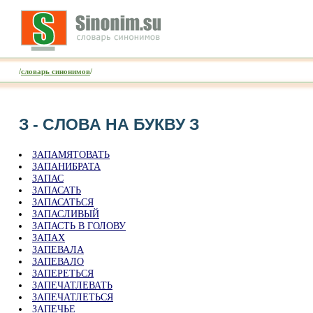
/
словарь синонимов
/
З - CЛОВА НА БУКВУ З
ЗАПАМЯТОВАТЬ
ЗАПАНИБРАТА
ЗАПАС
ЗАПАСАТЬ
ЗАПАСАТЬСЯ
ЗАПАСЛИВЫЙ
ЗАПАСТЬ В ГОЛОВУ
ЗАПАХ
ЗАПЕВАЛА
ЗАПЕВАЛО
ЗАПЕРЕТЬСЯ
ЗАПЕЧАТЛЕВАТЬ
ЗАПЕЧАТЛЕТЬСЯ
ЗАПЕЧЬЕ