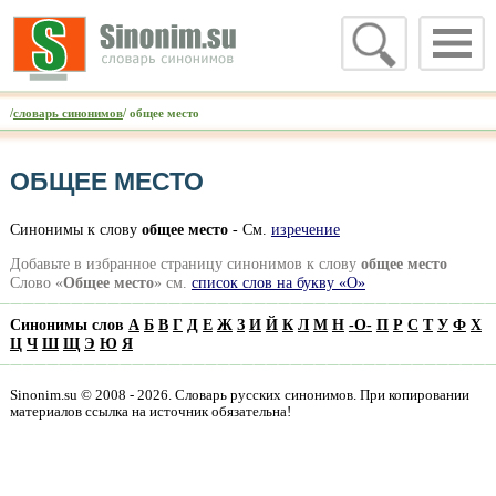
/
словарь синонимов
/ общее место
ОБЩЕЕ МЕСТО
Синонимы к слову
общее место
- См.
изречение
Добавьте в избранное страницу синонимов к слову
общее место
Слово «
Общее место
» см.
список слов на букву «О»
Синонимы слов
А
Б
В
Г
Д
Е
Ж
З
И
Й
К
Л
М
Н
-
О
-
П
Р
С
Т
У
Ф
Х
Ц
Ч
Ш
Щ
Э
Ю
Я
Sinonim.su © 2008 - 2026. Словарь русских синонимов. При копировании
материалов ссылка на источник обязательна!