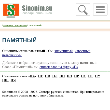
/
словарь синонимов
/ памятный
ПАМЯТНЫЙ
Синонимы слова
памятный
- Cм.
знаменитый
,
известный
,
незабвенный
Добавьте в избранное страницу синонимов к слову
памятный
Слово «
Памятный
» см.
список слов на букву «П»
Синонимы слов -
ПА
-
ПЕ
ПИ
ПЛ
ПН
ПО
ПР
ПС
ПТ
ПУ
ПШ
ПЯ
Sinonim.su © 2008 - 2026. Словарь русских синонимов. При копировании
материалов ссылка на источник обязательна!