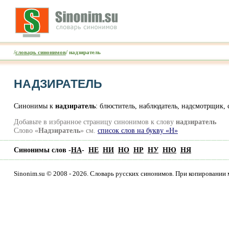
/
словарь синонимов
/ надзиратель
НАДЗИРАТЕЛЬ
Синонимы к
надзиратель
: блюститель, наблюдатель, надсмотрщик, 
Добавьте в избранное страницу синонимов к слову
надзиратель
Слово «
Надзиратель
» см.
список слов на букву «Н»
Синонимы слов -
НА
-
НЕ
НИ
НО
НР
НУ
НЮ
НЯ
Sinonim.su © 2008 - 2026. Словарь русских синонимов. При копировании 