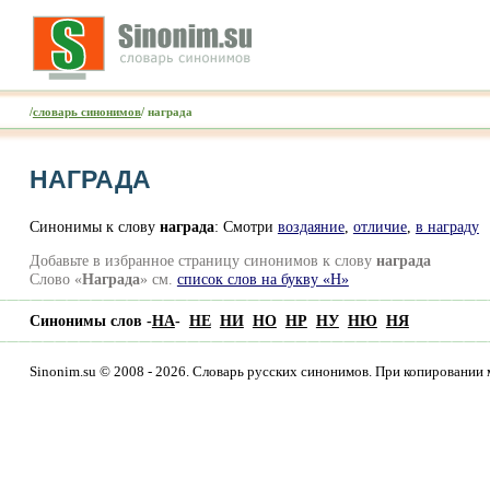
/
словарь синонимов
/ награда
НАГРАДА
Синонимы к слову
награда
: Смотри
воздаяние
,
отличие
,
в награду
Добавьте в избранное страницу синонимов к слову
награда
Слово «
Награда
» см.
список слов на букву «Н»
Синонимы слов -
НА
-
НЕ
НИ
НО
НР
НУ
НЮ
НЯ
Sinonim.su © 2008 - 2026. Словарь русских синонимов. При копировании 