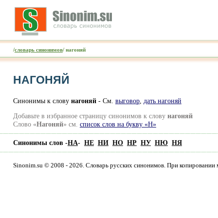
/
словарь синонимов
/ нагоняй
НАГОНЯЙ
Синонимы к слову
нагоняй
- См.
выговор
,
дать нагоняй
Добавьте в избранное страницу синонимов к слову
нагоняй
Слово «
Нагоняй
» см.
список слов на букву «Н»
Синонимы слов -
НА
-
НЕ
НИ
НО
НР
НУ
НЮ
НЯ
Sinonim.su © 2008 - 2026. Словарь русских синонимов. При копировании 