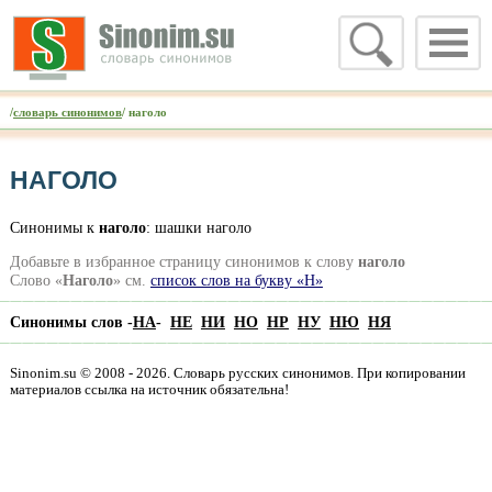
/
словарь синонимов
/ наголо
НАГОЛО
Синонимы к
наголо
: шашки наголо
Добавьте в избранное страницу синонимов к слову
наголо
Слово «
Наголо
» см.
список слов на букву «Н»
Синонимы слов -
НА
-
НЕ
НИ
НО
НР
НУ
НЮ
НЯ
Sinonim.su © 2008 - 2026. Словарь русских синонимов. При копировании
материалов ссылка на источник обязательна!