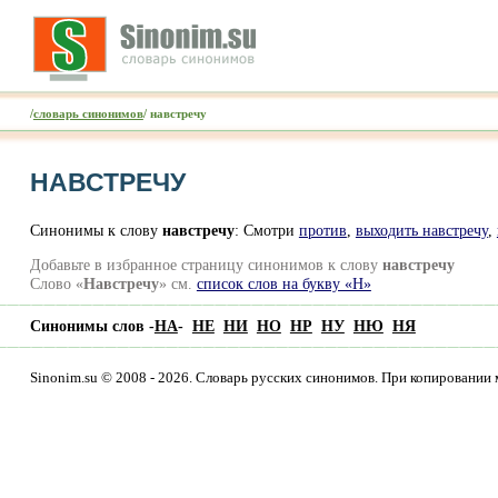
/
словарь синонимов
/ навстречу
НАВСТРЕЧУ
Синонимы к слову
навстречу
: Смотри
против
,
выходить навстречу
,
Добавьте в избранное страницу синонимов к слову
навстречу
Слово «
Навстречу
» см.
список слов на букву «Н»
Синонимы слов -
НА
-
НЕ
НИ
НО
НР
НУ
НЮ
НЯ
Sinonim.su © 2008 - 2026. Словарь русских синонимов. При копировании 