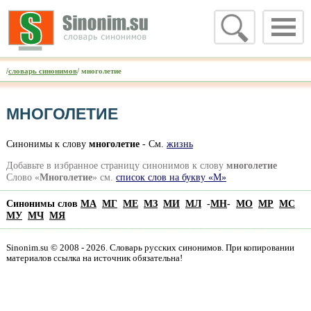
/
словарь синонимов
/ многолетие
МНОГОЛЕТИЕ
Синонимы к слову
многолетие
- См.
жизнь
Добавьте в избранное страницу синонимов к слову
многолетие
Слово «
Многолетие
» см.
список слов на букву «М»
Синонимы слов
МА
МГ
МЕ
МЗ
МИ
МЛ
-
МН
-
МО
МР
МС
МУ
МЧ
МЯ
Sinonim.su © 2008 - 2026. Словарь русских синонимов. При копировании
материалов ссылка на источник обязательна!