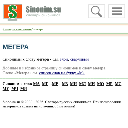
/
словарь синонимов
/ мегера
МЕГЕРА
Синонимы к слову
мегера
- См.
злой
,
сварливый
Добавьте в избранное страницу синонимов к слову
мегера
Слово «
Мегера
» см.
список слов на букву «М»
Синонимы слов
МА
МГ
-
МЕ
-
МЗ
МИ
МЛ
МН
МО
МР
МС
МУ
МЧ
МЯ
Sinonim.su © 2008 - 2026. Словарь русских синонимов. При копировании
материалов ссылка на источник обязательна!