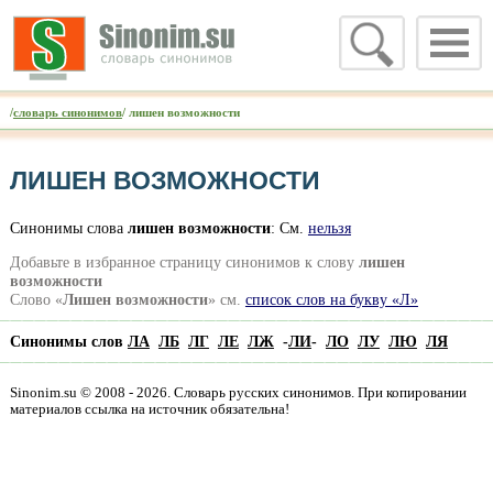
/
словарь синонимов
/ лишен возможности
ЛИШЕН ВОЗМОЖНОСТИ
Синонимы слова
лишен возможности
: См.
нельзя
Добавьте в избранное страницу синонимов к слову
лишен
возможности
Слово «
Лишен возможности
» см.
список слов на букву «Л»
Синонимы слов
ЛА
ЛБ
ЛГ
ЛЕ
ЛЖ
-
ЛИ
-
ЛО
ЛУ
ЛЮ
ЛЯ
Sinonim.su © 2008 - 2026. Словарь русских синонимов. При копировании
материалов ссылка на источник обязательна!