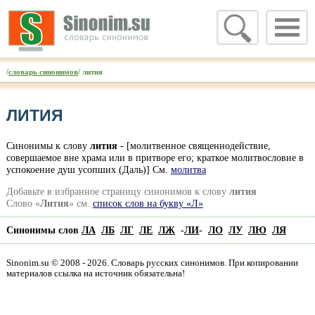
/
словарь синонимов
/ лития
ЛИТИЯ
Синонимы к слову
лития
- [молитвенное священнодействие,
совершаемое вне храма или в притворе его; краткое молитвословие в
успокоение душ усопших (Даль)] См.
молитва
Добавьте в избранное страницу синонимов к слову
лития
Слово «
Лития
» см.
список слов на букву «Л»
Синонимы слов
ЛА
ЛБ
ЛГ
ЛЕ
ЛЖ
-
ЛИ
-
ЛО
ЛУ
ЛЮ
ЛЯ
Sinonim.su © 2008 - 2026. Словарь русских синонимов. При копировании
материалов ссылка на источник обязательна!