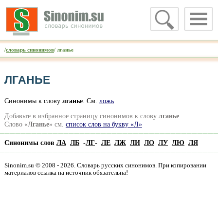
/
словарь синонимов
/ лганье
ЛГАНЬЕ
Синонимы к слову
лганье
: См.
ложь
Добавьте в избранное страницу синонимов к слову
лганье
Слово «
Лганье
» см.
список слов на букву «Л»
Синонимы слов
ЛА
ЛБ
-
ЛГ
-
ЛЕ
ЛЖ
ЛИ
ЛО
ЛУ
ЛЮ
ЛЯ
Sinonim.su © 2008 - 2026. Словарь русских синонимов. При копировании
материалов ссылка на источник обязательна!