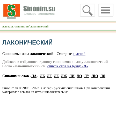
/
словарь синонимов
/ лаконический
ЛАКОНИЧЕСКИЙ
Синонимы слова
лаконический
- Смотрите
краткий
Добавьте в избранное страницу синонимов к слову
лаконический
Слово «
Лаконический
» см.
список слов на букву «Л»
Синонимы слов -
ЛА
-
ЛБ
ЛГ
ЛЕ
ЛЖ
ЛИ
ЛО
ЛУ
ЛЮ
ЛЯ
Sinonim.su © 2008 - 2026. Словарь русских синонимов. При копировании
материалов ссылка на источник обязательна!