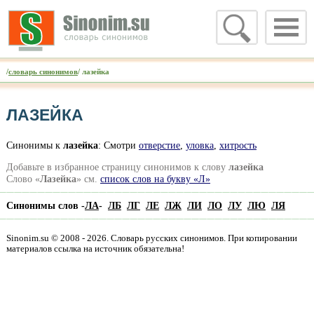
/
словарь синонимов
/ лазейка
ЛАЗЕЙКА
Синонимы к
лазейка
: Смотри
отверстие
,
уловка
,
хитрость
Добавьте в избранное страницу синонимов к слову
лазейка
Слово «
Лазейка
» см.
список слов на букву «Л»
Синонимы слов -
ЛА
-
ЛБ
ЛГ
ЛЕ
ЛЖ
ЛИ
ЛО
ЛУ
ЛЮ
ЛЯ
Sinonim.su © 2008 - 2026. Словарь русских синонимов. При копировании
материалов ссылка на источник обязательна!