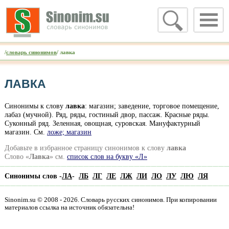
/
словарь синонимов
/ лавка
ЛАВКА
Синонимы к слову
лавка
: магазин; заведение, торговое помещение,
лабаз (мучной). Ряд, ряды, гостиный двор, пассаж. Красные ряды.
Суконный ряд. Зеленная, овощная, суровская. Мануфактурный
магазин. См.
ложе; магазин
Добавьте в избранное страницу синонимов к слову
лавка
Слово «
Лавка
» см.
список слов на букву «Л»
Синонимы слов -
ЛА
-
ЛБ
ЛГ
ЛЕ
ЛЖ
ЛИ
ЛО
ЛУ
ЛЮ
ЛЯ
Sinonim.su © 2008 - 2026. Словарь русских синонимов. При копировании
материалов ссылка на источник обязательна!