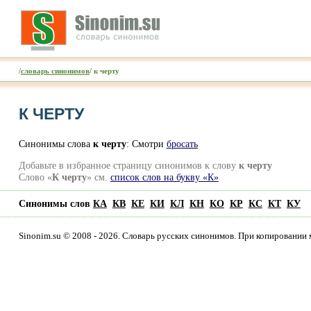
/
словарь синонимов
/ к черту
К ЧЕРТУ
Синонимы слова
к черту
: Смотри
бросать
Добавьте в избранное страницу синонимов к слову
к черту
Слово «
К черту
» см.
список слов на букву «К»
Синонимы слов
КА
КВ
КЕ
КИ
КЛ
КН
КО
КР
КС
КТ
КУ
Sinonim.su © 2008 - 2026. Словарь русских синонимов. При копировании 