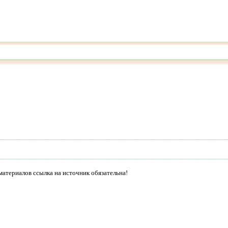
материалов ссылка на источник обязательна!