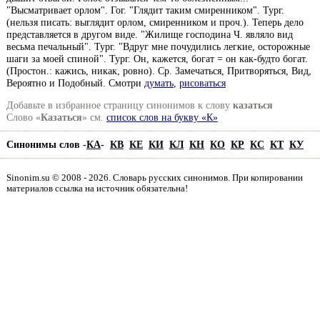
"Высматривает орлом". Гог. "Глядит таким смиренником". Тург.
(нельзя писать: выглядит орлом, смиренником и проч.). Теперь дело
представляется в другом виде. "Жилище господина Ч. являло вид
весьма печальный". Тург. "Вдруг мне почудились легкие, осторожные
шаги за моей спиной". Тург. Он, кажется, богат = он как-будто богат.
(Простон.: кажись, никак, ровно). Ср. Замечаться, Притворяться, Вид,
Вероятно и Подобный. Смотри
думать
,
рисоваться
Добавьте в избранное страницу синонимов к слову
казаться
Слово «
Казаться
» см.
список слов на букву «К»
Синонимы слов -
КА
-
КВ
КЕ
КИ
КЛ
КН
КО
КР
КС
КТ
КУ
Sinonim.su © 2008 - 2026. Словарь русских синонимов. При копировании
материалов ссылка на источник обязательна!