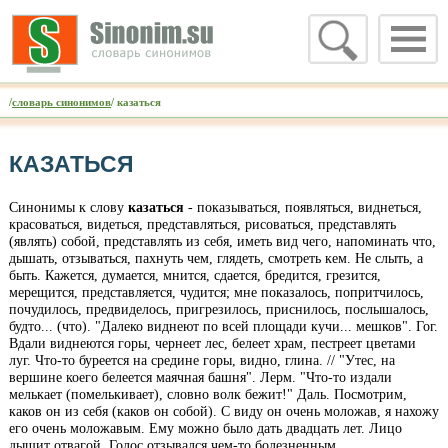
/
словарь синонимов
/ казаться
КАЗАТЬСЯ
Синонимы к слову
казаться
- показываться, появляться, виднеться,
красоваться, видеться, представляться, рисоваться, представлять
(являть) собой, представлять из себя, иметь вид чего, напоминать что,
дышать, отзываться, пахнуть чем, глядеть, смотреть кем. Не слыть, а
быть. Кажется, думается, мнится, сдается, бредится, грезится,
мерещится, представляется, чудится; мне показалось, попритчилось,
почудилось, предвиделось, пригрезилось, приснилось, послышалось,
будто... (что). "Далеко виднеют по всей площади кучи... мешков". Гог.
Вдали виднеются горы, чернеет лес, белеет храм, пестреет цветами
луг. Что-то буреется на средине горы, видно, глина. // "Утес, на
вершине коего белеется маячная башня". Лерм. "Что-то издали
мелькает (помелькивает), словно волк бежит!" Даль. Посмотрим,
каков он из себя (каков он собой). С виду он очень моложав, я нахожу
его очень моложавым. Ему можно было дать двадцать лет. Лицо
дышит отвагой. Голос отзывался чем-то болезненным...