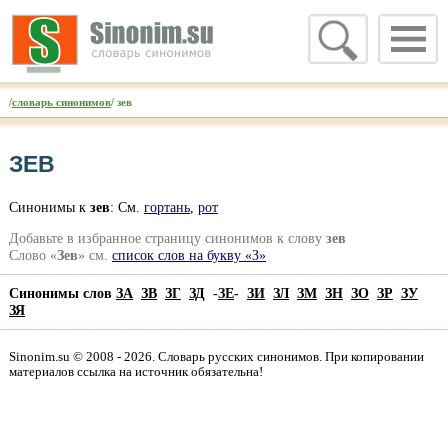
/
словарь синонимов
/ зев
ЗЕВ
Синонимы к
зев
: См.
гортань
,
рот
Добавьте в избранное страницу синонимов к слову
зев
Слово «
Зев
» см.
список слов на букву «З»
Синонимы слов
ЗА
ЗВ
ЗГ
ЗД
-
ЗЕ
-
ЗИ
ЗЛ
ЗМ
ЗН
ЗО
ЗР
ЗУ
ЗЯ
Sinonim.su © 2008 - 2026. Словарь русских синонимов. При копировании
материалов ссылка на источник обязательна!